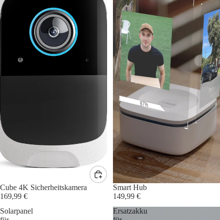
Mengenrabatt
Cube 4K Sicherheitskamera
Smart Hub
169,99 €
149,99 €
Solarpanel
Ersatzakku
für
für