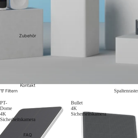
Zubehör
Kontakt
Filtern
Spaltenraste
PT-
Bullet
Dome
4K
4K
Sicherheitskamera
Sicherheitskamera
FAQ